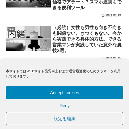
価格でアラート？スマホ連携もで
きる便利ツール
2021.02.19
（必読）女性も男性も向き不向き
営業
も関係ない。きつくもない。今か
ら実践できる具体的方法。できる
営業マンが実践していた意外な裏
技3選。
2021.01.15
ホーム
営業
本サイトではWEBサイト品質向上および運営最適化のためクッキーを利用
しております。
Accept cookies
Deny
設定を編集