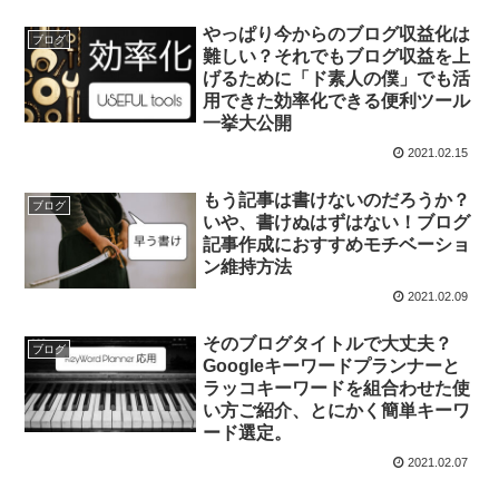
やっぱり今からのブログ収益化は
ブログ
難しい？それでもブログ収益を上
げるために「ド素人の僕」でも活
用できた効率化できる便利ツール
一挙大公開
2021.02.15
もう記事は書けないのだろうか？
ブログ
いや、書けぬはずはない！ブログ
記事作成におすすめモチベーショ
ン維持方法
2021.02.09
そのブログタイトルで大丈夫？
ブログ
Googleキーワードプランナーと
ラッコキーワードを組合わせた使
い方ご紹介、とにかく簡単キーワ
ード選定。
2021.02.07