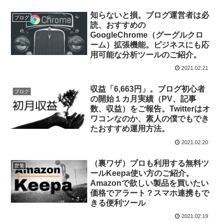
知らないと損。ブログ運営者は必
ブログ
読、おすすめの
GoogleChrome（グーグルクロ
ーム）拡張機能。ビジネスにも応
用可能な分析ツールのご紹介。
2021.02.21
収益「6,663円」。ブログ初心者
ブログ
の開始１カ月実績（PV、記事
数、収益）をご報告。Twitterはオ
ワコンなのか、素人の僕でもでき
たおすすめ運用方法。
2021.02.20
（裏ワザ）プロも利用する無料ツ
営業
ールKeepa使い方のご紹介。
Amazonで欲しい製品を買いたい
価格でアラート？スマホ連携もで
きる便利ツール
2021.02.19